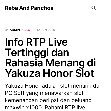
Reba And Panchos
BY
ADMIN
IN
SLOT
—
12 JUN 2026
Info RTP Live
Tertinggi dan
Rahasia Menang di
Yakuza Honor Slot
Yakuza Honor adalah slot menarik dari
PG Soft yang menawarkan slot
kemenangan berlipat dan peluang
maxwin x1000. Pahami RTP live