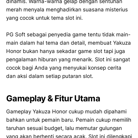
dinamis. Warna-warna gelap dengan sentuhan
merah menyala menghadirkan suasana misterius
yang cocok untuk tema slot ini.
PG Soft sebagai penyedia game tentu tidak main-
main dalam hal tema dan detail, membuat Yakuza
Honor bukan hanya sekadar game slot tapi juga
pengalaman hiburan yang menarik. Slot ini sangat
cocok bagi Anda yang menyukai konsep cerita
dan aksi dalam setiap putaran slot.
Gameplay & Fitur Utama
Gameplay Yakuza Honor cukup mudah dipahami
bahkan untuk pemain baru. Pemain cukup memilih
taruhan sesuai budget, lalu memutar gulungan
yang akan berhenti secara acak. Slot ini dilengkapi