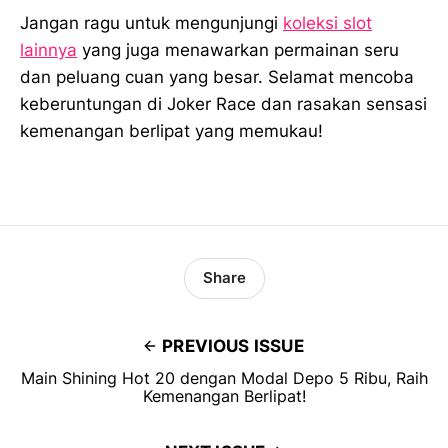
Jangan ragu untuk mengunjungi
koleksi slot
lainnya
yang juga menawarkan permainan seru
dan peluang cuan yang besar. Selamat mencoba
keberuntungan di Joker Race dan rasakan sensasi
kemenangan berlipat yang memukau!
Share
PREVIOUS ISSUE
Main Shining Hot 20 dengan Modal Depo 5 Ribu, Raih
Kemenangan Berlipat!