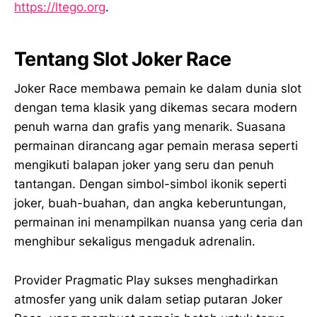
https://ltego.org
.
Tentang Slot Joker Race
Joker Race membawa pemain ke dalam dunia slot
dengan tema klasik yang dikemas secara modern
penuh warna dan grafis yang menarik. Suasana
permainan dirancang agar pemain merasa seperti
mengikuti balapan joker yang seru dan penuh
tantangan. Dengan simbol-simbol ikonik seperti
joker, buah-buahan, dan angka keberuntungan,
permainan ini menampilkan nuansa yang ceria dan
menghibur sekaligus mengaduk adrenalin.
Provider Pragmatic Play sukses menghadirkan
atmosfer yang unik dalam setiap putaran Joker