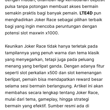
pulsa tanpa potongan membuat akses bermain
semakin praktis bagi banyak pemain.
LTE4D
pun
menghadirkan Joker Race sebagai pilihan terbaik
bagi yang ingin mencoba peruntungan dengan
potensi slot maxwin x1000.
Keunikan Joker Race tidak hanya terletak pada
tampilannya yang penuh warna dan tema klasik
yang menyegarkan, tetapi juga pada peluang
menang yang berlipat ganda. Dengan adanya fitur
seperti slot perkalian x500 dan slot kemenangan
berlipat, pemain bisa mendapatkan reward besar
selama sesi bermain berlangsung. Artikel ini akan
membahas secara lengkap tentang Joker Race,
mulai dari tema, gameplay, hingga strategi
bermain yang efektif. Sumber resmi ada di