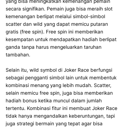
yang bisa meningkatkan kemenangan pemain
secara signifikan. Pemain juga bisa meraih slot
kemenangan berlipat melalui simbol-simbol
scatter dan wild yang dapat memicu putaran
gratis (free spin). Free spin ini memberikan
kesempatan untuk mendapatkan hadiah berlipat
ganda tanpa harus mengeluarkan taruhan
tambahan.
Selain itu, wild symbol di Joker Race berfungsi
sebagai pengganti simbol lain untuk membentuk
kombinasi menang yang lebih mudah. Scatter,
selain memicu free spin, juga bisa memberikan
hadiah bonus ketika muncul dalam jumlah
tertentu. Kombinasi fitur ini membuat Joker Race
tidak hanya mengandalkan keberuntungan, tapi
juga strategi bermain yang tepat agar bisa