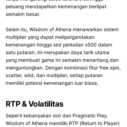
peluang mendapatkan kemenangan berlipat
semakin besar.
Selain itu, Wisdom of Athena menawarkan sistem
multiplier yang dapat melipatgandakan
kemenangan hingga slot perkalian x500 dalam
satu putaran. Ini merupakan daya tarik utama
yang membuat game ini semakin menantang dan
menguntungkan. Dengan kombinasi fitur free spin,
scatter, wild, dan multiplier, setiap putaran
memiliki potensi kemenangan luar biasa.
RTP & Volatilitas
Seperti kebanyakan slot dari Pragmatic Play,
Wisdom of Athena memiliki RTP (Return to Player)