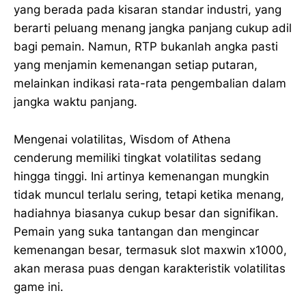
yang berada pada kisaran standar industri, yang
berarti peluang menang jangka panjang cukup adil
bagi pemain. Namun, RTP bukanlah angka pasti
yang menjamin kemenangan setiap putaran,
melainkan indikasi rata-rata pengembalian dalam
jangka waktu panjang.
Mengenai volatilitas, Wisdom of Athena
cenderung memiliki tingkat volatilitas sedang
hingga tinggi. Ini artinya kemenangan mungkin
tidak muncul terlalu sering, tetapi ketika menang,
hadiahnya biasanya cukup besar dan signifikan.
Pemain yang suka tantangan dan mengincar
kemenangan besar, termasuk slot maxwin x1000,
akan merasa puas dengan karakteristik volatilitas
game ini.