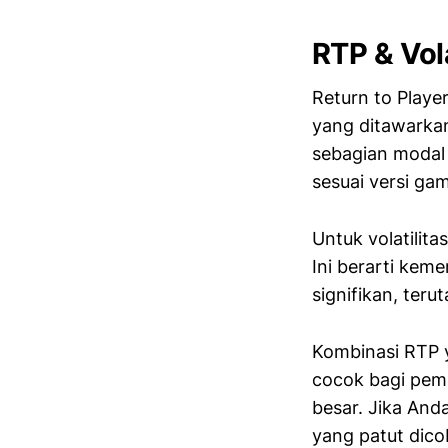
RTP & Vola
Return to Playe
yang ditawarkan
sebagian modal
sesuai versi ga
Untuk volatilit
Ini berarti keme
signifikan, teru
Kombinasi RTP y
cocok bagi pem
besar. Jika And
yang patut dico