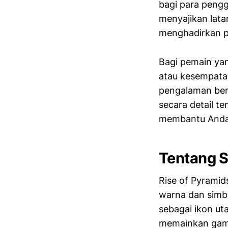
bagi para pengg
menyajikan lata
menghadirkan pe
Bagi pemain ya
atau kesempata
pengalaman ber
secara detail t
membantu Anda 
Tentang S
Rise of Pyrami
warna dan simbo
sebagai ikon ut
memainkan game