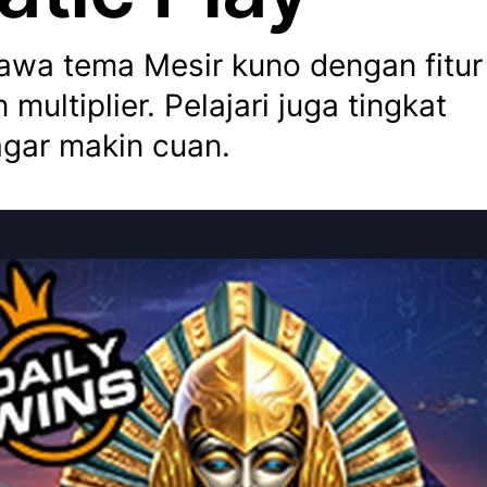
awa tema Mesir kuno dengan fitur
multiplier. Pelajari juga tingkat
 agar makin cuan.