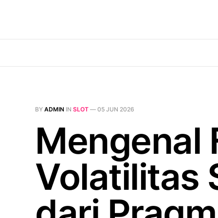
BY
ADMIN
IN
SLOT
—
05 JUN 2026
Mengenal F
Volatilitas
dari Pragm