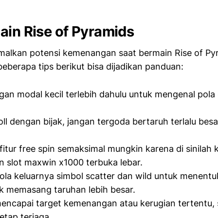
ain Rise of Pyramids
alkan potensi kemenangan saat bermain Rise of Pyra
 beberapa tips berikut bisa dijadikan panduan:
gan modal kecil terlebih dahulu untuk mengenal pola
oll dengan bijak, jangan tergoda bertaruh terlalu bes
itur free spin semaksimal mungkin karena di sinilah
 slot maxwin x1000 terbuka lebar.
ola keluarnya simbol scatter dan wild untuk menent
k memasang taruhan lebih besar.
encapai target kemenangan atau kerugian tertentu, 
etap terjaga.