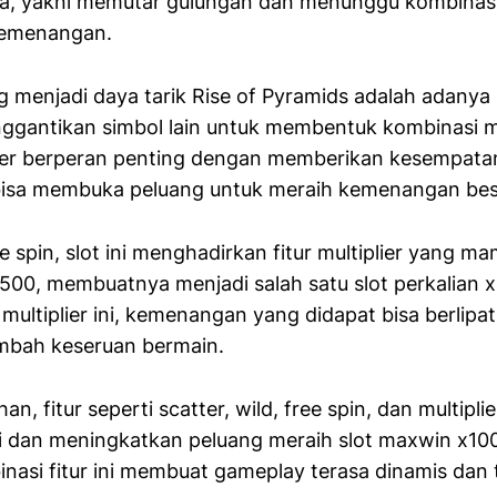
a, yakni memutar gulungan dan menunggu kombinasi
kemenangan.
g menjadi daya tarik Rise of Pyramids adalah adanya 
ggantikan simbol lain untuk membentuk kombinasi m
atter berperan penting dengan memberikan kesempat
 bisa membuka peluang untuk meraih kemenangan bes
 spin, slot ini menghadirkan fitur multiplier yang 
500, membuatnya menjadi salah satu slot perkalian 
multiplier ini, kemenangan yang didapat bisa berlipa
bah keseruan bermain.
an, fitur seperti scatter, wild, free spin, dan multip
i dan meningkatkan peluang meraih slot maxwin x100
nasi fitur ini membuat gameplay terasa dinamis dan