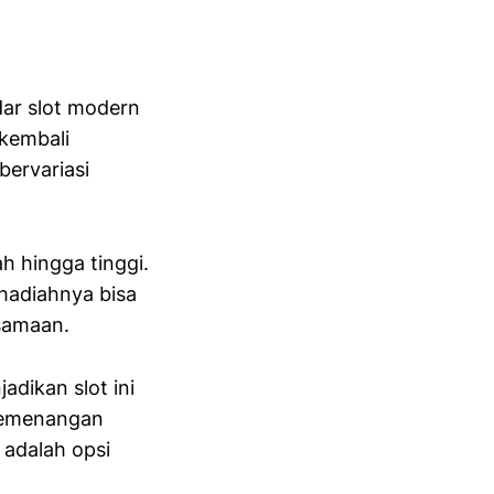
dar slot modern
 kembali
ervariasi
h hingga tinggi.
 hadiahnya bisa
rsamaan.
adikan slot ini
kemenangan
 adalah opsi