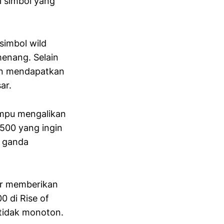
 simbol yang
simbol wild
enang. Selain
an mendapatkan
ar.
mampu mengalikan
x500 yang ingin
t ganda
lier memberikan
0 di Rise of
 tidak monoton.