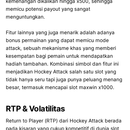
kemenangan dikalikan hingga x500, sehingga
memicu potensi payout yang sangat
menguntungkan.
Fitur lainnya yang juga menarik adalah adanya
bonus permainan yang dapat memicu mode
attack, sebuah mekanisme khas yang memberi
kesempatan bagi pemain untuk mendapatkan
hadiah tambahan. Kombinasi simbol dan fitur ini
menjadikan Hockey Attack salah satu slot yang
tidak hanya seru tapi juga punya peluang menang
besar, termasuk mencapai slot maxwin x1000.
RTP & Volatilitas
Return to Player (RTP) dari Hockey Attack berada
pada kisaran yang cukup kompetitif di dunia slot