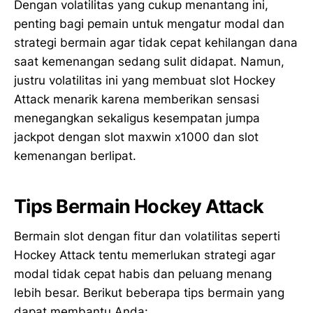
Dengan volatilitas yang cukup menantang ini,
penting bagi pemain untuk mengatur modal dan
strategi bermain agar tidak cepat kehilangan dana
saat kemenangan sedang sulit didapat. Namun,
justru volatilitas ini yang membuat slot Hockey
Attack menarik karena memberikan sensasi
menegangkan sekaligus kesempatan jumpa
jackpot dengan slot maxwin x1000 dan slot
kemenangan berlipat.
Tips Bermain Hockey Attack
Bermain slot dengan fitur dan volatilitas seperti
Hockey Attack tentu memerlukan strategi agar
modal tidak cepat habis dan peluang menang
lebih besar. Berikut beberapa tips bermain yang
dapat membantu Anda: