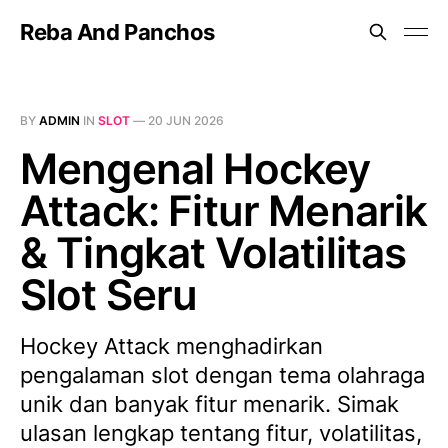
Reba And Panchos
BY
ADMIN
IN
SLOT
—
20 JUN 2026
Mengenal Hockey
Attack: Fitur Menarik
& Tingkat Volatilitas
Slot Seru
Hockey Attack menghadirkan
pengalaman slot dengan tema olahraga
unik dan banyak fitur menarik. Simak
ulasan lengkap tentang fitur, volatilitas,