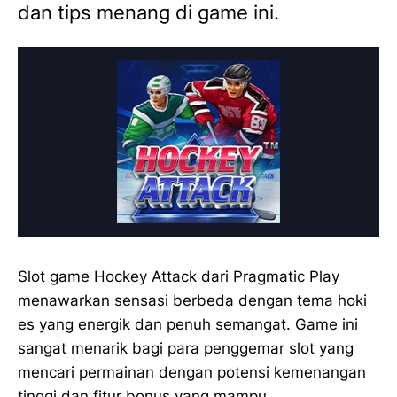
dan tips menang di game ini.
Slot game Hockey Attack dari Pragmatic Play
menawarkan sensasi berbeda dengan tema hoki
es yang energik dan penuh semangat. Game ini
sangat menarik bagi para penggemar slot yang
mencari permainan dengan potensi kemenangan
tinggi dan fitur bonus yang mampu