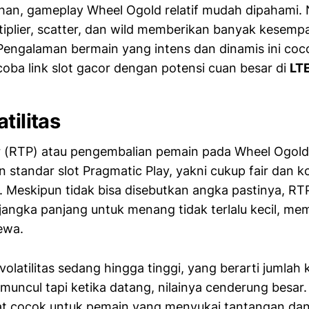
han, gameplay Wheel Ogold relatif mudah dipahami. 
ultiplier, scatter, dan wild memberikan banyak kesemp
Pengalaman bermain yang intens dan dinamis ini coc
oba link slot gacor dengan potensi cuan besar di
LT
tilitas
er (RTP) atau pengembalian pemain pada Wheel Ogold
n standar slot Pragmatic Play, yakni cukup fair dan k
 Meskipun tidak bisa disebutkan angka pastinya, RT
 jangka panjang untuk menang tidak terlalu kecil, m
ewa.
i volatilitas sedang hingga tinggi, yang berarti juml
uncul tapi ketika datang, nilainya cenderung besar. V
gat cocok untuk pemain yang menyukai tantangan dan