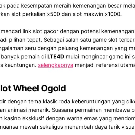
ak pada kesempatan meraih kemenangan besar melalu
an slot perkalian x500 dan slot maxwin x1000.
mencari link slot gacor dengan potensi kemenangan 
adi pilihan tepat. Sebagai salah satu game slot terba
galaman seru dengan peluang kemenangan yang me
a banyak pemain di
LTE4D
mulai mengincar game ini 
us keuntungan.
selengkapnya
menjadi referensi utama 
lot Wheel Ogold
dir dengan tema klasik roda keberuntungan yang di
dan animasi menarik. Suasana permainan membawa p
ah kasino eksklusif dengan warna emas yang mendomi
nuansa mewah sekaligus menambah daya tarik visual