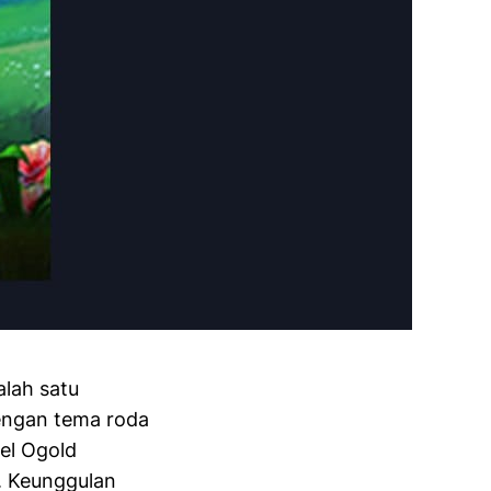
alah satu
Dengan tema roda
el Ogold
. Keunggulan