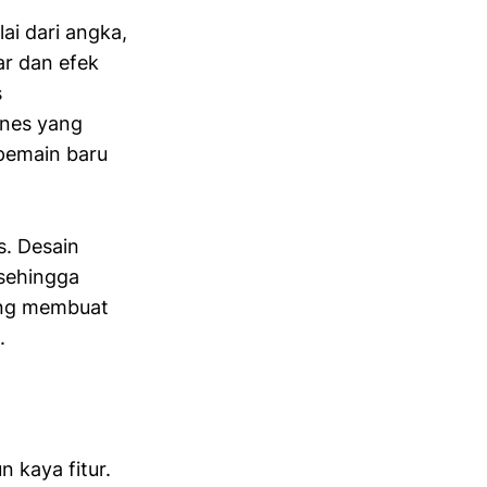
lai dari angka,
ar dan efek
s
ines yang
 pemain baru
. Desain
 sehingga
ang membuat
.
 kaya fitur.