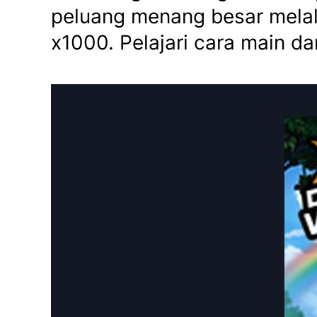
peluang menang besar melalu
x1000. Pelajari cara main dan 