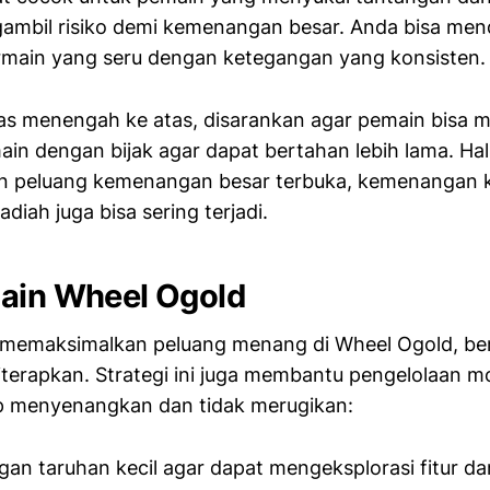
ambil risiko demi kemenangan besar. Anda bisa me
main yang seru dengan ketegangan yang konsisten.
tas menengah ke atas, disarankan agar pemain bisa 
in dengan bijak agar dapat bertahan lebih lama. Hal 
n peluang kemenangan besar terbuka, kemenangan ke
diah juga bisa sering terjadi.
ain Wheel Ogold
n memaksimalkan peluang menang di Wheel Ogold, be
diterapkan. Strategi ini juga membantu pengelolaan m
p menyenangkan dan tidak merugikan:
gan taruhan kecil agar dapat mengeksplorasi fitur 