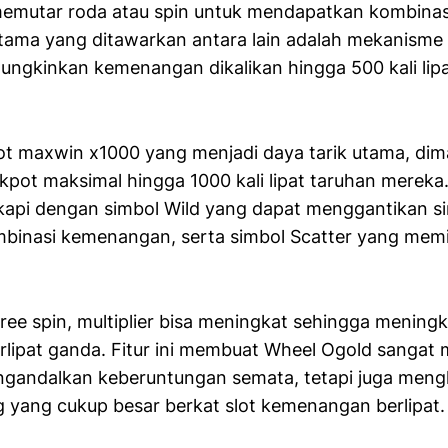
emutar roda atau spin untuk mendapatkan kombinas
tama yang ditawarkan antara lain adalah mekanisme s
gkinkan kemenangan dikalikan hingga 500 kali lipa
slot maxwin x1000 yang menjadi daya tarik utama, di
pot maksimal hingga 1000 kali lipat taruhan mereka. 
kapi dengan simbol Wild yang dapat menggantikan si
inasi kemenangan, serta simbol Scatter yang memi
ree spin, multiplier bisa meningkat sehingga mening
ipat ganda. Fitur ini membuat Wheel Ogold sangat 
ngandalkan keberuntungan semata, tetapi juga meng
 yang cukup besar berkat slot kemenangan berlipat.