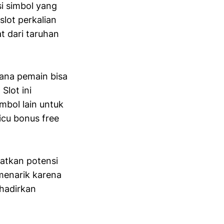
i simbol yang
lot perkalian
t dari taruhan
mana pemain bisa
Slot ini
mbol lain untuk
cu bonus free
katkan potensi
menarik karena
hadirkan