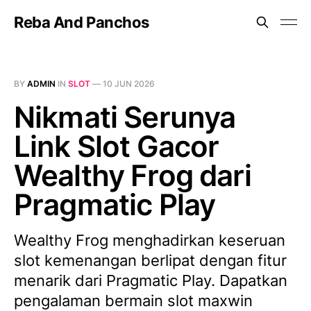
Reba And Panchos
BY
ADMIN
IN
SLOT
—
10 JUN 2026
Nikmati Serunya
Link Slot Gacor
Wealthy Frog dari
Pragmatic Play
Wealthy Frog menghadirkan keseruan
slot kemenangan berlipat dengan fitur
menarik dari Pragmatic Play. Dapatkan
pengalaman bermain slot maxwin