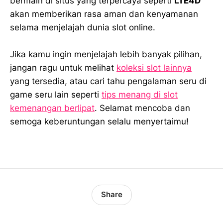
bermain di situs yang terpercaya seperti
LTE4D
akan memberikan rasa aman dan kenyamanan
selama menjelajah dunia slot online.
Jika kamu ingin menjelajah lebih banyak pilihan,
jangan ragu untuk melihat
koleksi slot lainnya
yang tersedia, atau cari tahu pengalaman seru di
game seru lain seperti
tips menang di slot
kemenangan berlipat
. Selamat mencoba dan
semoga keberuntungan selalu menyertaimu!
Share