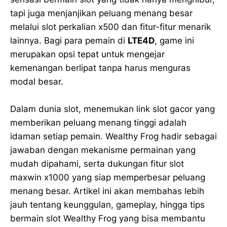
tapi juga menjanjikan peluang menang besar
melalui slot perkalian x500 dan fitur-fitur menarik
lainnya. Bagi para pemain di
LTE4D
, game ini
merupakan opsi tepat untuk mengejar
kemenangan berlipat tanpa harus menguras
modal besar.
Dalam dunia slot, menemukan link slot gacor yang
memberikan peluang menang tinggi adalah
idaman setiap pemain. Wealthy Frog hadir sebagai
jawaban dengan mekanisme permainan yang
mudah dipahami, serta dukungan fitur slot
maxwin x1000 yang siap memperbesar peluang
menang besar. Artikel ini akan membahas lebih
jauh tentang keunggulan, gameplay, hingga tips
bermain slot Wealthy Frog yang bisa membantu