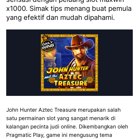
x1000. Simak tips menang buat pemula
yang efektif dan mudah dipahami.
John Hunter Aztec Treasure merupakan salah
satu permainan slot yang sangat menarik di
kalangan pecinta judi online. Dikembangkan oleh
Pragmatic Play, game ini mengusung tema