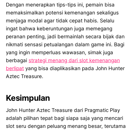
Dengan menerapkan tips-tips ini, pemain bisa
memaksimalkan potensi kemenangan sekaligus
menjaga modal agar tidak cepat habis. Selalu
ingat bahwa keberuntungan juga memegang
peranan penting, jadi bermainlah secara bijak dan
nikmati sensasi petualangan dalam game ini. Bagi
yang ingin memperluas wawasan, simak juga
berbagai
strategi menang dari slot kemenangan
berlipat
yang bisa diaplikasikan pada John Hunter
Aztec Treasure.
Kesimpulan
John Hunter Aztec Treasure dari Pragmatic Play
adalah pilihan tepat bagi siapa saja yang mencari
slot seru dengan peluang menang besar, terutama