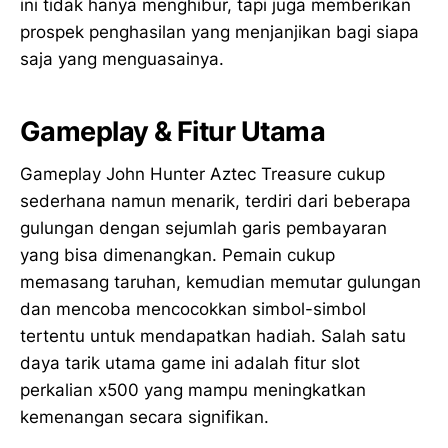
ini tidak hanya menghibur, tapi juga memberikan
prospek penghasilan yang menjanjikan bagi siapa
saja yang menguasainya.
Gameplay & Fitur Utama
Gameplay John Hunter Aztec Treasure cukup
sederhana namun menarik, terdiri dari beberapa
gulungan dengan sejumlah garis pembayaran
yang bisa dimenangkan. Pemain cukup
memasang taruhan, kemudian memutar gulungan
dan mencoba mencocokkan simbol-simbol
tertentu untuk mendapatkan hadiah. Salah satu
daya tarik utama game ini adalah fitur slot
perkalian x500 yang mampu meningkatkan
kemenangan secara signifikan.