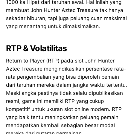
1000 kali lipat dari taruhan awal. Hal inilah yang
membuat John Hunter Aztec Treasure tak hanya
sekadar hiburan, tapi juga peluang cuan maksimal
yang menantang untuk dimaksimalkan.
RTP & Volatilitas
Return to Player (RTP) pada slot John Hunter
Aztec Treasure mengindikasikan persentase rata-
rata pengembalian yang bisa diperoleh pemain
dari taruhan mereka dalam jangka waktu tertentu.
Meski angka pastinya tidak selalu dipublikasikan
resmi, game ini memiliki RTP yang cukup
kompetitif untuk ukuran slot online modern. RTP
yang baik tentu meningkatkan peluang pemain
mendapatkan kembali sebagian besar modal
mereka dari putaran permainan.