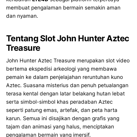
membuat pengalaman bermain semakin aman
dan nyaman.
Tentang Slot John Hunter Aztec
Treasure
John Hunter Aztec Treasure merupakan slot video
bertema ekspedisi arkeologi yang membawa
pemain ke dalam penjelajahan reruntuhan kuno
Aztec. Suasana misterius dan penuh petualangan
terasa kental dengan latar belakang hutan lebat
serta simbol-simbol khas peradaban Aztec
seperti patung emas, artefak, dan peta harta
karun. Semua ini disajikan dengan grafis yang
tajam dan animasi yang halus, menciptakan
pengalaman bermain yang imersif.