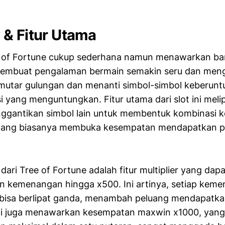
& Fitur Utama
 of Fortune cukup sederhana namun menawarkan ban
embuat pengalaman bermain semakin seru dan men
utar gulungan dan menanti simbol-simbol keberun
 yang menguntungkan. Fitur utama dari slot ini melip
ggantikan simbol lain untuk membentuk kombinasi
 yang biasanya membuka kesempatan mendapatkan pu
dari Tree of Fortune adalah fitur multiplier yang dapa
n kemenangan hingga x500. Ini artinya, setiap kem
bisa berlipat ganda, menambah peluang mendapatkan
t ini juga menawarkan kesempatan maxwin x1000, ya