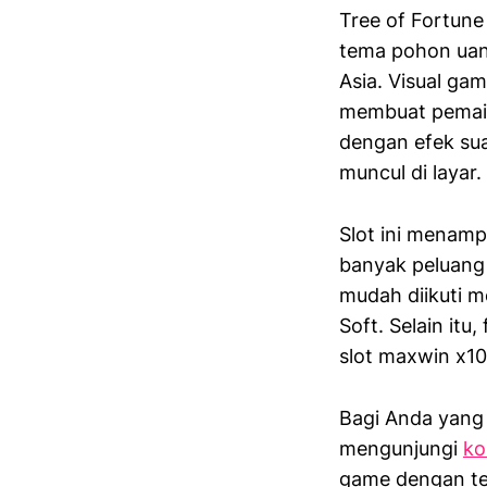
Tree of Fortun
tema pohon uan
Asia. Visual ga
membuat pemain
dengan efek su
muncul di layar.
Slot ini menamp
banyak peluang
mudah diikuti m
Soft. Selain it
slot maxwin x10
Bagi Anda yang i
mengunjungi
ko
game dengan tem