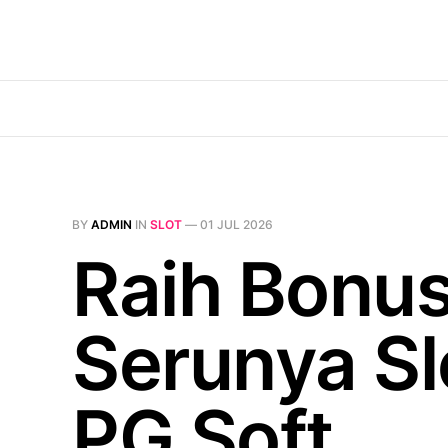
BY
ADMIN
IN
SLOT
—
01 JUL 2026
Raih Bonu
Serunya Slo
PG Soft