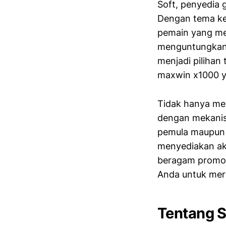
Soft, penyedia 
Dengan tema ke
pemain yang me
menguntungkan. 
menjadi pilihan
maxwin x1000 y
Tidak hanya me
dengan mekanis
pemula maupun 
menyediakan ak
beragam promo 
Anda untuk mera
Tentang S