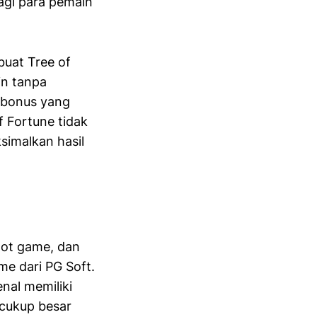
agi para pemain
buat Tree of
in tanpa
 bonus yang
f Fortune tidak
simalkan hasil
lot game, dan
e dari PG Soft.
enal memiliki
cukup besar