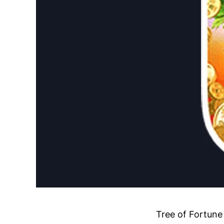
Tree of Fortune