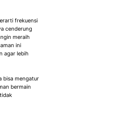
erarti frekuensi
nya cenderung
ingin meraih
aman ini
 agar lebih
a bisa mengatur
aman bermain
tidak