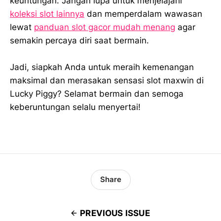
keuntungan. Jangan lupa untuk menjelajahi
koleksi slot lainnya
dan memperdalam wawasan
lewat
panduan slot gacor mudah menang
agar
semakin percaya diri saat bermain.
Jadi, siapkah Anda untuk meraih kemenangan
maksimal dan merasakan sensasi slot maxwin di
Lucky Piggy? Selamat bermain dan semoga
keberuntungan selalu menyertai!
Share
PREVIOUS ISSUE