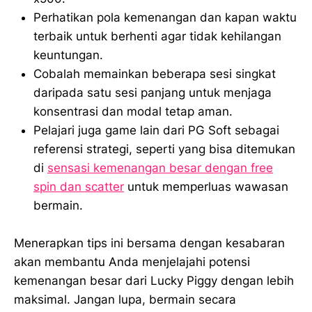
Perhatikan pola kemenangan dan kapan waktu
terbaik untuk berhenti agar tidak kehilangan
keuntungan.
Cobalah memainkan beberapa sesi singkat
daripada satu sesi panjang untuk menjaga
konsentrasi dan modal tetap aman.
Pelajari juga game lain dari PG Soft sebagai
referensi strategi, seperti yang bisa ditemukan
di
sensasi kemenangan besar dengan free
spin dan scatter
untuk memperluas wawasan
bermain.
Menerapkan tips ini bersama dengan kesabaran
akan membantu Anda menjelajahi potensi
kemenangan besar dari Lucky Piggy dengan lebih
maksimal. Jangan lupa, bermain secara