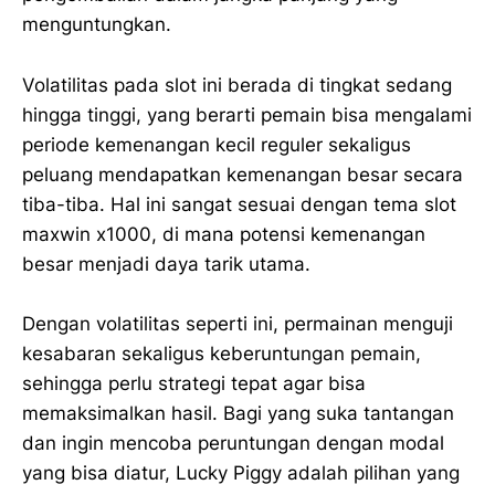
menguntungkan.
Volatilitas pada slot ini berada di tingkat sedang
hingga tinggi, yang berarti pemain bisa mengalami
periode kemenangan kecil reguler sekaligus
peluang mendapatkan kemenangan besar secara
tiba-tiba. Hal ini sangat sesuai dengan tema slot
maxwin x1000, di mana potensi kemenangan
besar menjadi daya tarik utama.
Dengan volatilitas seperti ini, permainan menguji
kesabaran sekaligus keberuntungan pemain,
sehingga perlu strategi tepat agar bisa
memaksimalkan hasil. Bagi yang suka tantangan
dan ingin mencoba peruntungan dengan modal
yang bisa diatur, Lucky Piggy adalah pilihan yang