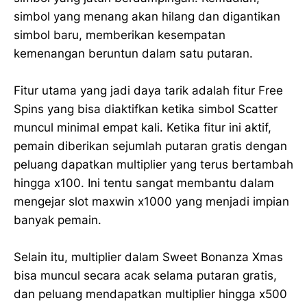
simbol yang menang akan hilang dan digantikan
simbol baru, memberikan kesempatan
kemenangan beruntun dalam satu putaran.
Fitur utama yang jadi daya tarik adalah fitur Free
Spins yang bisa diaktifkan ketika simbol Scatter
muncul minimal empat kali. Ketika fitur ini aktif,
pemain diberikan sejumlah putaran gratis dengan
peluang dapatkan multiplier yang terus bertambah
hingga x100. Ini tentu sangat membantu dalam
mengejar slot maxwin x1000 yang menjadi impian
banyak pemain.
Selain itu, multiplier dalam Sweet Bonanza Xmas
bisa muncul secara acak selama putaran gratis,
dan peluang mendapatkan multiplier hingga x500