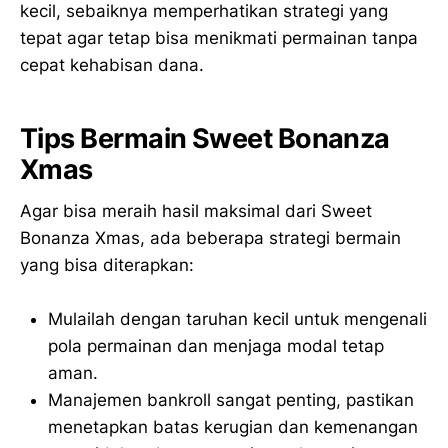
kecil, sebaiknya memperhatikan strategi yang
tepat agar tetap bisa menikmati permainan tanpa
cepat kehabisan dana.
Tips Bermain Sweet Bonanza
Xmas
Agar bisa meraih hasil maksimal dari Sweet
Bonanza Xmas, ada beberapa strategi bermain
yang bisa diterapkan:
Mulailah dengan taruhan kecil untuk mengenali
pola permainan dan menjaga modal tetap
aman.
Manajemen bankroll sangat penting, pastikan
menetapkan batas kerugian dan kemenangan