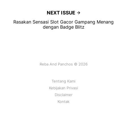
NEXT ISSUE
Rasakan Sensasi Slot Gacor Gampang Menang
dengan Badge Blitz
Reba And Panchos © 2026
Tentang Kami
Kebijakan Privasi
Disclaimer
Kontak