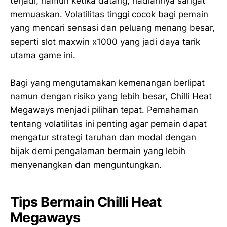
terjadi, namun ketika datang, hadiahnya sangat
memuaskan. Volatilitas tinggi cocok bagi pemain
yang mencari sensasi dan peluang menang besar,
seperti slot maxwin x1000 yang jadi daya tarik
utama game ini.
Bagi yang mengutamakan kemenangan berlipat
namun dengan risiko yang lebih besar, Chilli Heat
Megaways menjadi pilihan tepat. Pemahaman
tentang volatilitas ini penting agar pemain dapat
mengatur strategi taruhan dan modal dengan
bijak demi pengalaman bermain yang lebih
menyenangkan dan menguntungkan.
Tips Bermain Chilli Heat
Megaways