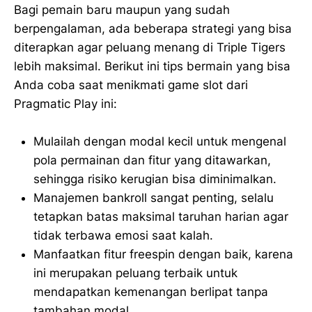
Bagi pemain baru maupun yang sudah
berpengalaman, ada beberapa strategi yang bisa
diterapkan agar peluang menang di Triple Tigers
lebih maksimal. Berikut ini tips bermain yang bisa
Anda coba saat menikmati game slot dari
Pragmatic Play ini:
Mulailah dengan modal kecil untuk mengenal
pola permainan dan fitur yang ditawarkan,
sehingga risiko kerugian bisa diminimalkan.
Manajemen bankroll sangat penting, selalu
tetapkan batas maksimal taruhan harian agar
tidak terbawa emosi saat kalah.
Manfaatkan fitur freespin dengan baik, karena
ini merupakan peluang terbaik untuk
mendapatkan kemenangan berlipat tanpa
tambahan modal.