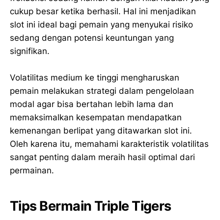
cukup besar ketika berhasil. Hal ini menjadikan
slot ini ideal bagi pemain yang menyukai risiko
sedang dengan potensi keuntungan yang
signifikan.
Volatilitas medium ke tinggi mengharuskan
pemain melakukan strategi dalam pengelolaan
modal agar bisa bertahan lebih lama dan
memaksimalkan kesempatan mendapatkan
kemenangan berlipat yang ditawarkan slot ini.
Oleh karena itu, memahami karakteristik volatilitas
sangat penting dalam meraih hasil optimal dari
permainan.
Tips Bermain Triple Tigers