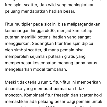
free spin, scatter, dan wild yang meningkatkan
peluang mendapatkan hadiah besar.
Fitur multiplier pada slot ini bisa melipatgandakan
kemenangan hingga x500, menjadikan setiap
putaran memiliki potensi hadiah yang sangat
menggiurkan. Sedangkan fitur free spin dipicu
oleh simbol scatter, di mana pemain bisa
memperoleh sejumlah putaran gratis yang
memperbesar kesempatan menang tanpa harus
mengeluarkan modal tambahan.
Meski tidak terlalu rumit, fitur-fitur ini memberikan
dinamika yang membuat permainan tidak
monoton. Kombinasi fitur freespin dan scatter hoki
memastikan ada peluang besar bagi pemain untuk