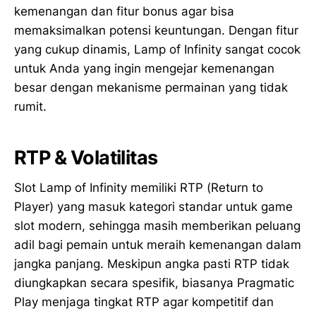
kemenangan dan fitur bonus agar bisa
memaksimalkan potensi keuntungan. Dengan fitur
yang cukup dinamis, Lamp of Infinity sangat cocok
untuk Anda yang ingin mengejar kemenangan
besar dengan mekanisme permainan yang tidak
rumit.
RTP & Volatilitas
Slot Lamp of Infinity memiliki RTP (Return to
Player) yang masuk kategori standar untuk game
slot modern, sehingga masih memberikan peluang
adil bagi pemain untuk meraih kemenangan dalam
jangka panjang. Meskipun angka pasti RTP tidak
diungkapkan secara spesifik, biasanya Pragmatic
Play menjaga tingkat RTP agar kompetitif dan