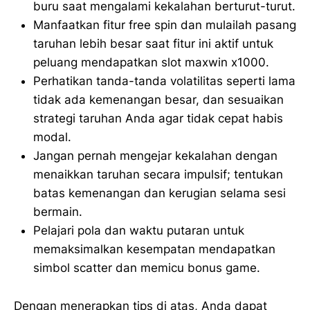
buru saat mengalami kekalahan berturut-turut.
Manfaatkan fitur free spin dan mulailah pasang
taruhan lebih besar saat fitur ini aktif untuk
peluang mendapatkan slot maxwin x1000.
Perhatikan tanda-tanda volatilitas seperti lama
tidak ada kemenangan besar, dan sesuaikan
strategi taruhan Anda agar tidak cepat habis
modal.
Jangan pernah mengejar kekalahan dengan
menaikkan taruhan secara impulsif; tentukan
batas kemenangan dan kerugian selama sesi
bermain.
Pelajari pola dan waktu putaran untuk
memaksimalkan kesempatan mendapatkan
simbol scatter dan memicu bonus game.
Dengan menerapkan tips di atas, Anda dapat