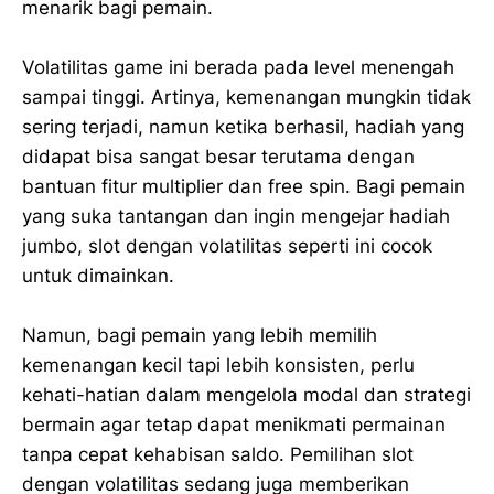
menarik bagi pemain.
Volatilitas game ini berada pada level menengah
sampai tinggi. Artinya, kemenangan mungkin tidak
sering terjadi, namun ketika berhasil, hadiah yang
didapat bisa sangat besar terutama dengan
bantuan fitur multiplier dan free spin. Bagi pemain
yang suka tantangan dan ingin mengejar hadiah
jumbo, slot dengan volatilitas seperti ini cocok
untuk dimainkan.
Namun, bagi pemain yang lebih memilih
kemenangan kecil tapi lebih konsisten, perlu
kehati-hatian dalam mengelola modal dan strategi
bermain agar tetap dapat menikmati permainan
tanpa cepat kehabisan saldo. Pemilihan slot
dengan volatilitas sedang juga memberikan