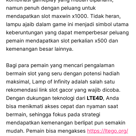
namun penuh dengan peluang untuk
mendapatkan slot maxwin x1000. Tidak heran,
lampu ajaib dalam game ini menjadi simbol utama
keberuntungan yang dapat memperbesar peluang
pemain mendapatkan slot perkalian x500 dan
kemenangan besar lainnya.
Bagi para pemain yang mencari pengalaman
bermain slot yang seru dengan potensi hadiah
maksimal, Lamp of Infinity adalah salah satu
rekomendasi link slot gacor yang wajib dicoba.
Dengan dukungan teknologi dari
LTE4D
, Anda
bisa menikmati akses cepat dan nyaman saat
bermain, sehingga fokus pada strategi
mendapatkan kemenangan berlipat pun semakin
mudah. Pemain bisa mengakses
https://ltego.org/