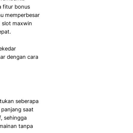
 fitur bonus
tau memperbesar
i slot maxwin
epat.
sekedar
sar dengan cara
ntukan seberapa
 panjang saat
f, sehingga
rmainan tanpa