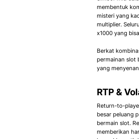
membentuk kombi
misteri yang k
multiplier. Sel
x1000 yang bisa
Berkat kombinas
permainan slot 
yang menyenan
RTP & Vola
Return-to-playe
besar peluang 
bermain slot. R
memberikan hara