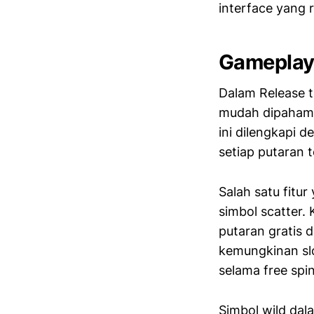
interface yang
Gameplay 
Dalam Release 
mudah dipahami 
ini dilengkapi 
setiap putaran 
Salah satu fitur
simbol scatter.
putaran gratis
kemungkinan slo
selama free spi
Simbol wild dal