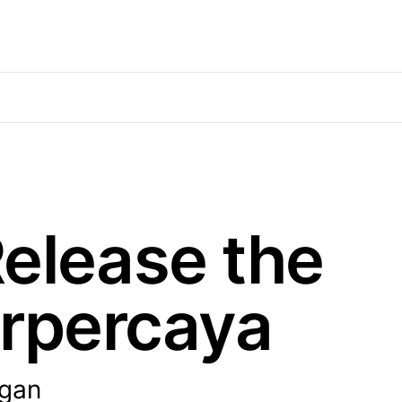
elease the
erpercaya
ngan