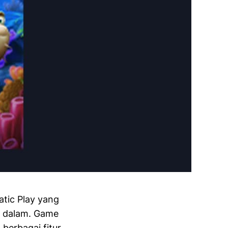
atic Play yang
n dalam. Game
berbagai fitur