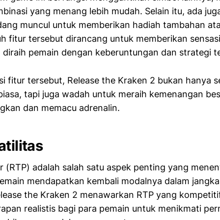
nasi yang menang lebih mudah. Selain itu, ada juga
adang muncul untuk memberikan hadiah tambahan a
uruh fitur tersebut dirancang untuk memberikan sensas
 diraih pemain dengan keberuntungan dan strategi t
i fitur tersebut, Release the Kraken 2 bukan hanya 
biasa, tapi juga wadah untuk meraih kemenangan be
gkan dan memacu adrenalin.
tilitas
r (RTP) adalah salah satu aspek penting yang mene
pemain mendapatkan kembali modalnya dalam jangka
elease the Kraken 2 menawarkan RTP yang kompetiti
pan realistis bagi para pemain untuk menikmati pe