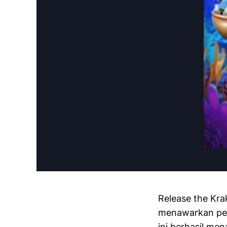
Release the Kra
menawarkan pen
ini berhasil me