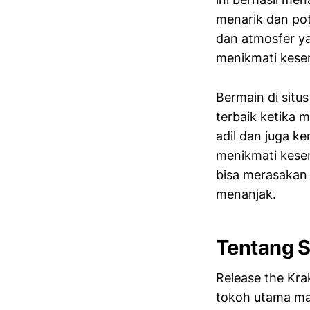
menarik dan po
dan atmosfer y
menikmati kese
Bermain di situs
terbaik ketika 
adil dan juga k
menikmati keser
bisa merasakan 
menanjak.
Tentang S
Release the Kr
tokoh utama mak