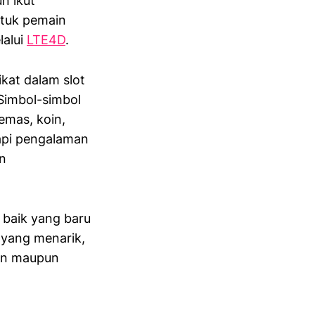
n ikut
tuk pemain
lalui
LTE4D
.
kat dalam slot
Simbol-simbol
emas, koin,
api pengalaman
an
, baik yang baru
 yang menarik,
ran maupun