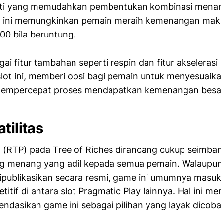
ti yang memudahkan pembentukan kombinasi menang
tur ini memungkinkan pemain meraih kemenangan mak
00 bila beruntung.
agai fitur tambahan seperti respin dan fitur akselerasi
slot ini, memberi opsi bagi pemain untuk menyesuaik
mempercepat proses mendapatkan kemenangan besa
tilitas
r (RTP) pada Tree of Riches dirancang cukup seimba
g menang yang adil kepada semua pemain. Walaupu
dipublikasikan secara resmi, game ini umumnya masuk
itif di antara slot Pragmatic Play lainnya. Hal ini m
dasikan game ini sebagai pilihan yang layak dicoba