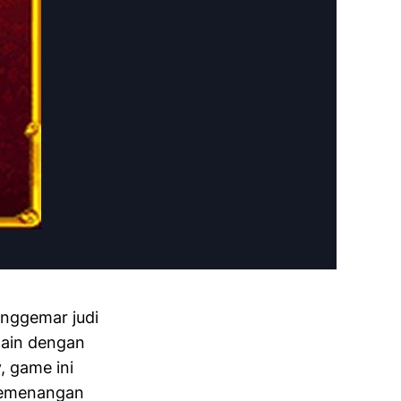
enggemar judi
main dengan
, game ini
 kemenangan