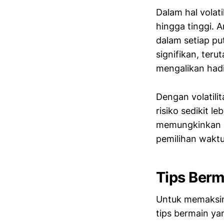
Dalam hal volati
hingga tinggi. 
dalam setiap pu
signifikan, ter
mengalikan had
Dengan volatili
risiko sedikit l
memungkinkan s
pemilihan waktu
Tips Berm
Untuk memaksim
tips bermain yan