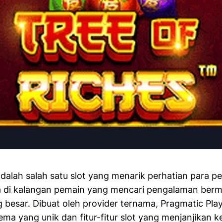
adalah salah satu slot yang menarik perhatian para p
ma di kalangan pemain yang mencari pengalaman ber
besar. Dibuat oleh provider ternama, Pragmatic Play
a yang unik dan fitur-fitur slot yang menjanjikan