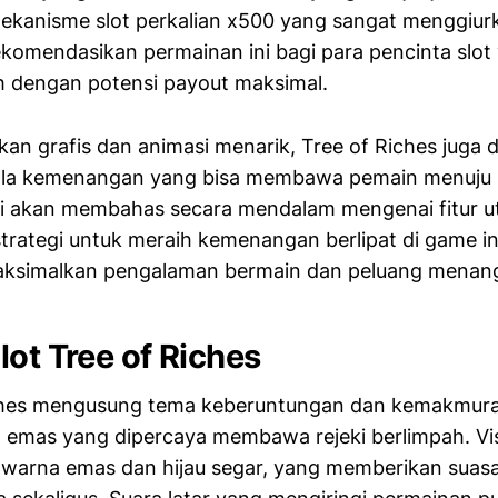
ekanisme slot perkalian x500 yang sangat menggiurk
omendasikan permainan ini bagi para pencinta slot 
h dengan potensi payout maksimal.
an grafis dan animasi menarik, Tree of Riches juga d
la kemenangan yang bisa membawa pemain menuju 
ini akan membahas secara mendalam mengenai fitur u
strategi untuk meraih kemenangan berlipat di game in
ksimalkan pengalaman bermain dan peluang menan
lot Tree of Riches
iches mengusung tema keberuntungan dan kemakmura
 emas yang dipercaya membawa rejeki berlimpah. Vi
h warna emas dan hijau segar, yang memberikan suas