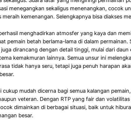
 sekaligus. Suara latar yang mengiringi permainan pu
si menegangkan sekaligus menenangkan, cocok un
s meraih kemenangan. Selengkapnya bisa diakses me
berhasil menghadirkan atmosfer yang kaya dan memi
uat pemain betah berlama-lama di dalam permainan. 
juga dirancang dengan detail tinggi, mulai dari daun 
rtema kemakmuran lainnya. Semua unsur ini melengk
rasa tidak hanya seru, tetapi juga penuh harapan ak
besar.
t ini cukup mudah dicerna bagi semua kalangan pemain
aupun veteran. Dengan RTP yang fair dan volatilitas
cocok dimainkan di berbagai situasi, baik untuk hibu
angan besar.