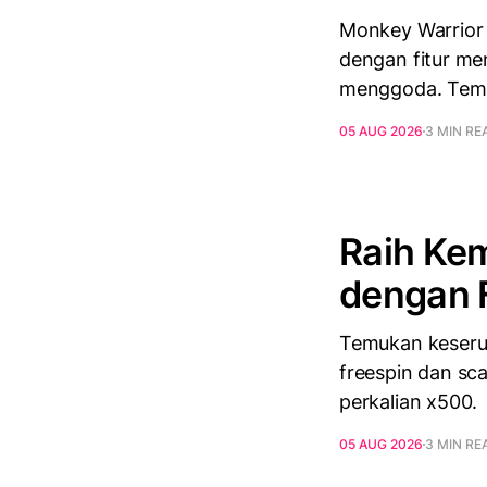
Monkey Warrior
dengan fitur me
menggoda. Temu
05 AUG 2026
3 MIN RE
Raih Ke
dengan F
Temukan keserua
freespin dan sc
perkalian x500.
05 AUG 2026
3 MIN RE