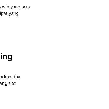
xwin yang seru
ipat yang
ing
rkan fitur
ang slot