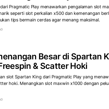
 dari Pragmatic Play menawarkan pengalaman slot ma
narik seperti slot perkalian x500 dan kemenangan berl
kan tips bermain cerdas agar menang maksimal.
AD
menangan Besar di Spartan K
reespin & Scatter Hoki
n slot Spartan King dari Pragmatic Play yang menawa
atter hoki. Menangkan slot maxwin x1000 dengan pelu
AD