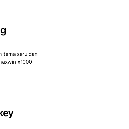
ng
n tema seru dan
 maxwin x1000
key