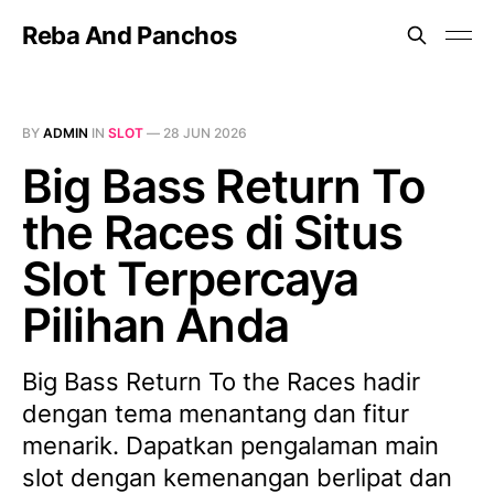
Reba And Panchos
BY
ADMIN
IN
SLOT
—
28 JUN 2026
Big Bass Return To
the Races di Situs
Slot Terpercaya
Pilihan Anda
Big Bass Return To the Races hadir
dengan tema menantang dan fitur
menarik. Dapatkan pengalaman main
slot dengan kemenangan berlipat dan