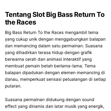
Tentang Slot Big Bass Return To
the Races
Big Bass Return To the Races mengambil tema
yang cukup unik dengan menggabungkan balapan
dan memancing dalam satu permainan. Suasana
yang dihadirkan terasa hidup dengan grafik
berwarna cerah dan animasi interaktif yang
membuat pemain betah berlama-lama. Tema
balapan dipadukan dengan elemen memancing di
danau, memperkuat sensasi petualangan di setiap
putaran.
Suasana permainan didukung dengan sound
effect yang dinamis dan latar musik yang energik,