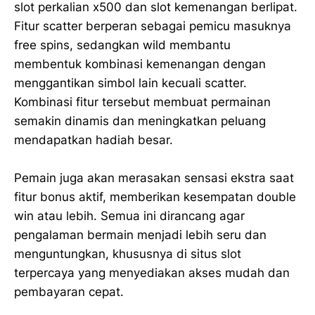
slot perkalian x500 dan slot kemenangan berlipat.
Fitur scatter berperan sebagai pemicu masuknya
free spins, sedangkan wild membantu
membentuk kombinasi kemenangan dengan
menggantikan simbol lain kecuali scatter.
Kombinasi fitur tersebut membuat permainan
semakin dinamis dan meningkatkan peluang
mendapatkan hadiah besar.
Pemain juga akan merasakan sensasi ekstra saat
fitur bonus aktif, memberikan kesempatan double
win atau lebih. Semua ini dirancang agar
pengalaman bermain menjadi lebih seru dan
menguntungkan, khususnya di situs slot
terpercaya yang menyediakan akses mudah dan
pembayaran cepat.