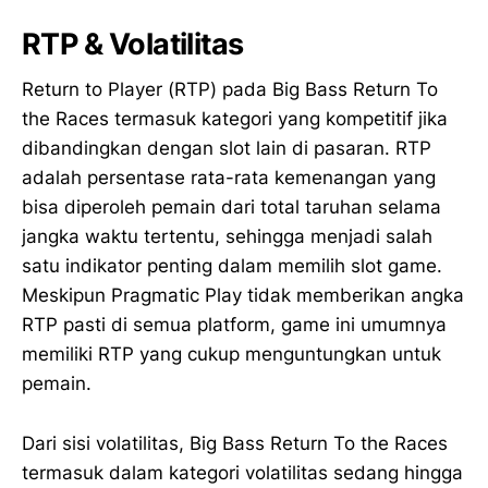
RTP & Volatilitas
Return to Player (RTP) pada Big Bass Return To
the Races termasuk kategori yang kompetitif jika
dibandingkan dengan slot lain di pasaran. RTP
adalah persentase rata-rata kemenangan yang
bisa diperoleh pemain dari total taruhan selama
jangka waktu tertentu, sehingga menjadi salah
satu indikator penting dalam memilih slot game.
Meskipun Pragmatic Play tidak memberikan angka
RTP pasti di semua platform, game ini umumnya
memiliki RTP yang cukup menguntungkan untuk
pemain.
Dari sisi volatilitas, Big Bass Return To the Races
termasuk dalam kategori volatilitas sedang hingga