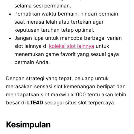
selama sesi permainan.
Perhatikan waktu bermain, hindari bermain
saat merasa lelah atau tertekan agar
keputusan taruhan tetap optimal.
Jangan lupa untuk mencoba berbagai varian
slot lainnya di
koleksi slot lainnya
untuk
menemukan game favorit yang sesuai gaya
bermain Anda.
Dengan strategi yang tepat, peluang untuk
merasakan sensasi slot kemenangan berlipat dan
mendapatkan slot maxwin x1000 tentu akan lebih
besar di
LTE4D
sebagai situs slot terpercaya.
Kesimpulan