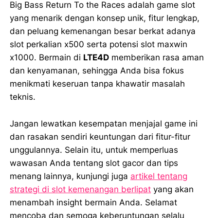
Big Bass Return To the Races adalah game slot
yang menarik dengan konsep unik, fitur lengkap,
dan peluang kemenangan besar berkat adanya
slot perkalian x500 serta potensi slot maxwin
x1000. Bermain di
LTE4D
memberikan rasa aman
dan kenyamanan, sehingga Anda bisa fokus
menikmati keseruan tanpa khawatir masalah
teknis.
Jangan lewatkan kesempatan menjajal game ini
dan rasakan sendiri keuntungan dari fitur-fitur
unggulannya. Selain itu, untuk memperluas
wawasan Anda tentang slot gacor dan tips
menang lainnya, kunjungi juga
artikel tentang
strategi di slot kemenangan berlipat
yang akan
menambah insight bermain Anda. Selamat
mencoba dan semoga keberuntungan selalu