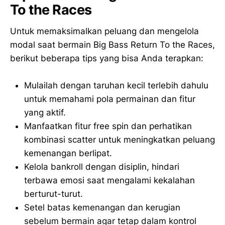
To the Races
Untuk memaksimalkan peluang dan mengelola
modal saat bermain Big Bass Return To the Races,
berikut beberapa tips yang bisa Anda terapkan:
Mulailah dengan taruhan kecil terlebih dahulu
untuk memahami pola permainan dan fitur
yang aktif.
Manfaatkan fitur free spin dan perhatikan
kombinasi scatter untuk meningkatkan peluang
kemenangan berlipat.
Kelola bankroll dengan disiplin, hindari
terbawa emosi saat mengalami kekalahan
berturut-turut.
Setel batas kemenangan dan kerugian
sebelum bermain agar tetap dalam kontrol