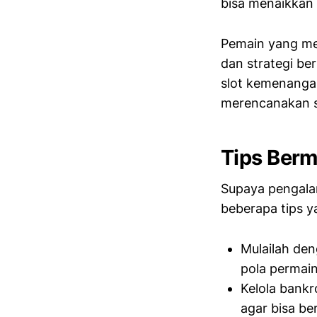
bisa menaikkan 
Pemain yang mem
dan strategi be
slot kemenangan
merencanakan s
Tips Ber
Supaya pengala
beberapa tips y
Mulailah den
pola permain
Kelola bankr
agar bisa be