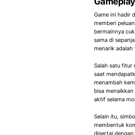
Gameplay 
Game ini hadir 
memberi peluan
bermainnya cuk
sama di sepan
menarik adalah f
Salah satu fitu
saat mendapatkan
menambah kemen
bisa menaikkan t
aktif selama m
Selain itu, sim
membentuk komb
disertai denga