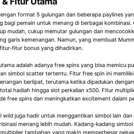
& Fitur Utama
dengan format 5 gulungan dan beberapa paylines yang
g bagi pemain untuk menang di berbagai kombinasi.
up mudah, cukup memutar gulungan dan mencocokk
jang garis kemenangan. Namun, yang membuat Mumm
itur-fitur bonus yang dihadirkan.
r utama adalah adanya free spins yang bisa memicu pu
 simbol scatter tertentu. Fitur free spin ini memilik
angan berlipat, terutama ketika dipadukan dengan 
otal hadiah hingga slot perkalian x500. Fitur multipli
ode free spins dan meningkatkan excitement dalam p
bol wild juga hadir untuk menggantikan simbol lain d
inasi menang lebih mudah. Kadang-kadang simbol w
n multiplier tambahan yang makin memperbesar pelua