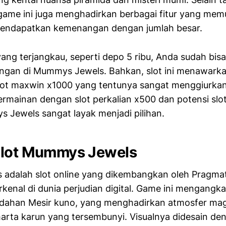
game ini juga menghadirkan berbagai fitur yang me
endapatkan kemenangan dengan jumlah besar.
ng terjangkau, seperti depo 5 ribu, Anda sudah bis
angan di Mummys Jewels. Bahkan, slot ini menawark
ot maxwin x1000 yang tentunya sangat menggiurkan
ermainan dengan slot perkalian x500 dan potensi sl
s Jewels sangat layak menjadi pilihan.
Slot Mummys Jewels
dalah slot online yang dikembangkan oleh Pragmati
erkenal di dunia perjudian digital. Game ini mengang
ndahan Mesir kuno, yang menghadirkan atmosfer mag
harta karun yang tersembunyi. Visualnya didesain d