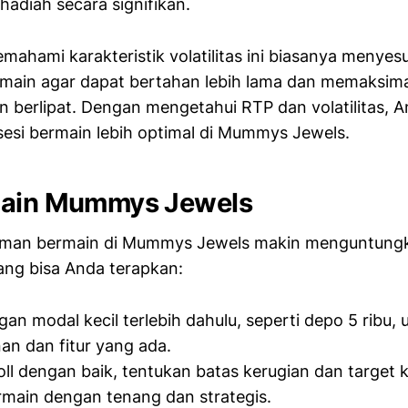
hadiah secara signifikan.
ahami karakteristik volatilitas ini biasanya menyes
rmain agar dapat bertahan lebih lama dan memaksim
 berlipat. Dengan mengetahui RTP dan volatilitas, 
esi bermain lebih optimal di Mummys Jewels.
main Mummys Jewels
man bermain di Mummys Jewels makin menguntungka
ang bisa Anda terapkan:
gan modal kecil terlebih dahulu, seperti depo 5 ribu,
an dan fitur yang ada.
oll dengan baik, tentukan batas kerugian dan targe
rmain dengan tenang dan strategis.