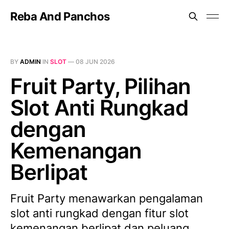
Reba And Panchos
BY
ADMIN
IN
SLOT
—
08 JUN 2026
Fruit Party, Pilihan
Slot Anti Rungkad
dengan
Kemenangan
Berlipat
Fruit Party menawarkan pengalaman
slot anti rungkad dengan fitur slot
kemenangan berlipat dan peluang