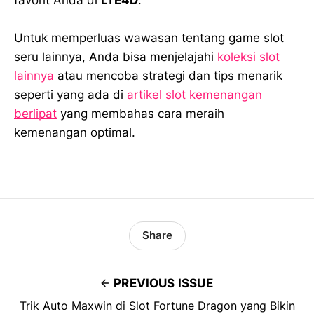
Untuk memperluas wawasan tentang game slot
seru lainnya, Anda bisa menjelajahi
koleksi slot
lainnya
atau mencoba strategi dan tips menarik
seperti yang ada di
artikel slot kemenangan
berlipat
yang membahas cara meraih
kemenangan optimal.
Share
PREVIOUS ISSUE
Trik Auto Maxwin di Slot Fortune Dragon yang Bikin