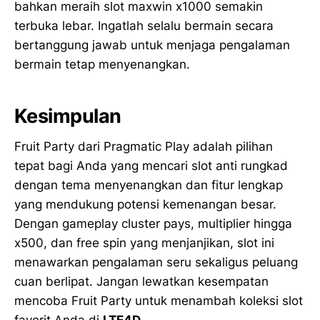
bahkan meraih slot maxwin x1000 semakin
terbuka lebar. Ingatlah selalu bermain secara
bertanggung jawab untuk menjaga pengalaman
bermain tetap menyenangkan.
Kesimpulan
Fruit Party dari Pragmatic Play adalah pilihan
tepat bagi Anda yang mencari slot anti rungkad
dengan tema menyenangkan dan fitur lengkap
yang mendukung potensi kemenangan besar.
Dengan gameplay cluster pays, multiplier hingga
x500, dan free spin yang menjanjikan, slot ini
menawarkan pengalaman seru sekaligus peluang
cuan berlipat. Jangan lewatkan kesempatan
mencoba Fruit Party untuk menambah koleksi slot
favorit Anda di
LTE4D
.