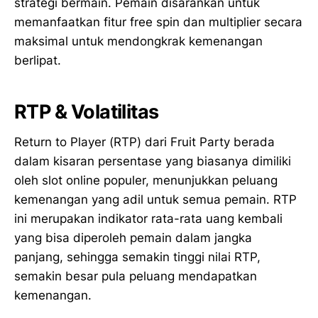
strategi bermain. Pemain disarankan untuk
memanfaatkan fitur free spin dan multiplier secara
maksimal untuk mendongkrak kemenangan
berlipat.
RTP & Volatilitas
Return to Player (RTP) dari Fruit Party berada
dalam kisaran persentase yang biasanya dimiliki
oleh slot online populer, menunjukkan peluang
kemenangan yang adil untuk semua pemain. RTP
ini merupakan indikator rata-rata uang kembali
yang bisa diperoleh pemain dalam jangka
panjang, sehingga semakin tinggi nilai RTP,
semakin besar pula peluang mendapatkan
kemenangan.