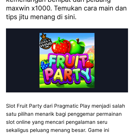
maxwin x1000. Temukan cara main dan
tips jitu menang di sini.
Slot Fruit Party dari Pragmatic Play menjadi salah
satu pilihan menarik bagi penggemar permainan
slot online yang mencari pengalaman seru
sekaligus peluang menang besar. Game ini