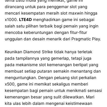
tema batu mulia yang memikat, game ini
dirancang untuk para penggemar slot yang
mencari kesempatan meraih slot maxwin hingga
x1000.
LTE4D
menghadirkan game ini sebagai
salah satu pilihan terbaik bagi pemain yang ingin
mencoba keberuntungan dengan fitur-fitur
unggulan dan desain menarik dari Pragmatic Play.
Keunikan Diamond Strike tidak hanya terletak
pada tampilannya yang gemerlap, tetapi juga
pada mekanisme slot kemenangan berlipat yang
membuat setiap putaran semakin menantang dan
menguntungkan. Dengan peluang slot perkalian
x500, game ini memikat sekaligus memberi
kesempatan bagi pemain untuk menikmati sensasi
kemenangan besar yang sulit dilewatkan. Mari
kita ulas lebih dalam mengenai keistimewaan