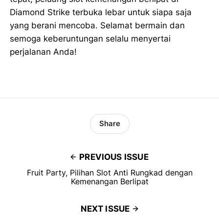
Diamond Strike terbuka lebar untuk siapa saja
yang berani mencoba. Selamat bermain dan
semoga keberuntungan selalu menyertai
perjalanan Anda!
Share
PREVIOUS ISSUE
Fruit Party, Pilihan Slot Anti Rungkad dengan
Kemenangan Berlipat
NEXT ISSUE