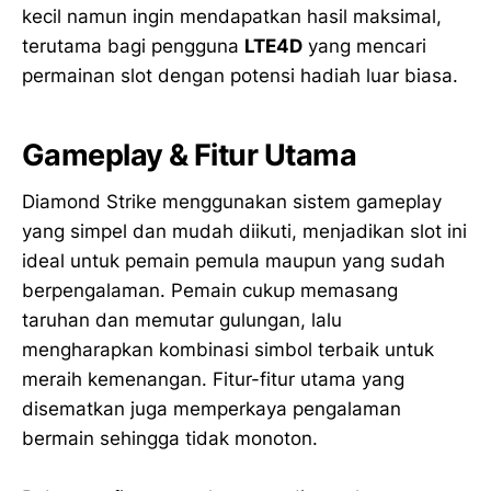
kecil namun ingin mendapatkan hasil maksimal,
terutama bagi pengguna
LTE4D
yang mencari
permainan slot dengan potensi hadiah luar biasa.
Gameplay & Fitur Utama
Diamond Strike menggunakan sistem gameplay
yang simpel dan mudah diikuti, menjadikan slot ini
ideal untuk pemain pemula maupun yang sudah
berpengalaman. Pemain cukup memasang
taruhan dan memutar gulungan, lalu
mengharapkan kombinasi simbol terbaik untuk
meraih kemenangan. Fitur-fitur utama yang
disematkan juga memperkaya pengalaman
bermain sehingga tidak monoton.