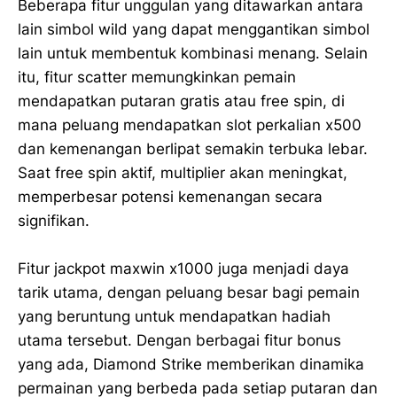
Beberapa fitur unggulan yang ditawarkan antara
lain simbol wild yang dapat menggantikan simbol
lain untuk membentuk kombinasi menang. Selain
itu, fitur scatter memungkinkan pemain
mendapatkan putaran gratis atau free spin, di
mana peluang mendapatkan slot perkalian x500
dan kemenangan berlipat semakin terbuka lebar.
Saat free spin aktif, multiplier akan meningkat,
memperbesar potensi kemenangan secara
signifikan.
Fitur jackpot maxwin x1000 juga menjadi daya
tarik utama, dengan peluang besar bagi pemain
yang beruntung untuk mendapatkan hadiah
utama tersebut. Dengan berbagai fitur bonus
yang ada, Diamond Strike memberikan dinamika
permainan yang berbeda pada setiap putaran dan