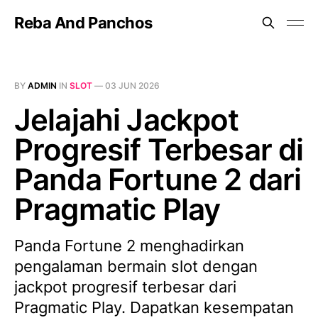
Reba And Panchos
BY
ADMIN
IN
SLOT
—
03 JUN 2026
Jelajahi Jackpot
Progresif Terbesar di
Panda Fortune 2 dari
Pragmatic Play
Panda Fortune 2 menghadirkan
pengalaman bermain slot dengan
jackpot progresif terbesar dari
Pragmatic Play. Dapatkan kesempatan