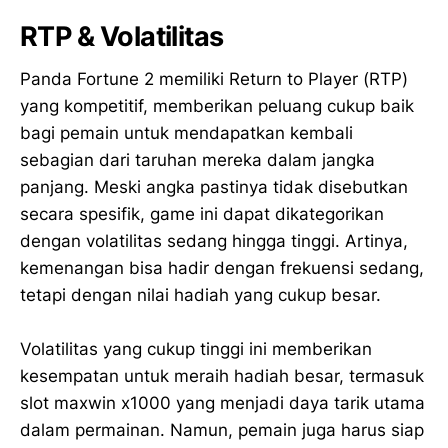
RTP & Volatilitas
Panda Fortune 2 memiliki Return to Player (RTP)
yang kompetitif, memberikan peluang cukup baik
bagi pemain untuk mendapatkan kembali
sebagian dari taruhan mereka dalam jangka
panjang. Meski angka pastinya tidak disebutkan
secara spesifik, game ini dapat dikategorikan
dengan volatilitas sedang hingga tinggi. Artinya,
kemenangan bisa hadir dengan frekuensi sedang,
tetapi dengan nilai hadiah yang cukup besar.
Volatilitas yang cukup tinggi ini memberikan
kesempatan untuk meraih hadiah besar, termasuk
slot maxwin x1000 yang menjadi daya tarik utama
dalam permainan. Namun, pemain juga harus siap