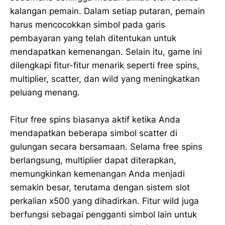
kalangan pemain. Dalam setiap putaran, pemain
harus mencocokkan simbol pada garis
pembayaran yang telah ditentukan untuk
mendapatkan kemenangan. Selain itu, game ini
dilengkapi fitur-fitur menarik seperti free spins,
multiplier, scatter, dan wild yang meningkatkan
peluang menang.
Fitur free spins biasanya aktif ketika Anda
mendapatkan beberapa simbol scatter di
gulungan secara bersamaan. Selama free spins
berlangsung, multiplier dapat diterapkan,
memungkinkan kemenangan Anda menjadi
semakin besar, terutama dengan sistem slot
perkalian x500 yang dihadirkan. Fitur wild juga
berfungsi sebagai pengganti simbol lain untuk