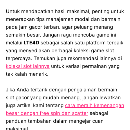
Untuk mendapatkan hasil maksimal, penting untuk
menerapkan tips manajemen modal dan bermain
pada jam gacor terbaru agar peluang menang
semakin besar. Jangan ragu mencoba game ini
melalui
LTE4D
sebagai salah satu platform terbaik
yang menyediakan berbagai koleksi game slot
terpercaya. Temukan juga rekomendasi lainnya di
koleksi slot lainnya
untuk variasi permainan yang
tak kalah menarik.
Jika Anda tertarik dengan pengalaman bermain
slot gacor yang mudah menang, jangan lewatkan
juga artikel kami tentang
cara meraih kemenangan
besar dengan free spin dan scatter
sebagai
panduan tambahan dalam mengejar cuan
maksimal.