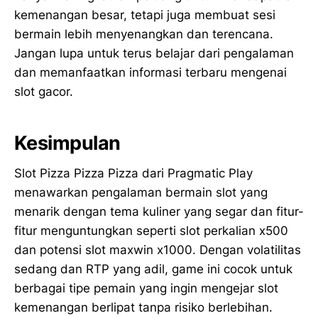
kemenangan besar, tetapi juga membuat sesi
bermain lebih menyenangkan dan terencana.
Jangan lupa untuk terus belajar dari pengalaman
dan memanfaatkan informasi terbaru mengenai
slot gacor.
Kesimpulan
Slot Pizza Pizza Pizza dari Pragmatic Play
menawarkan pengalaman bermain slot yang
menarik dengan tema kuliner yang segar dan fitur-
fitur menguntungkan seperti slot perkalian x500
dan potensi slot maxwin x1000. Dengan volatilitas
sedang dan RTP yang adil, game ini cocok untuk
berbagai tipe pemain yang ingin mengejar slot
kemenangan berlipat tanpa risiko berlebihan.