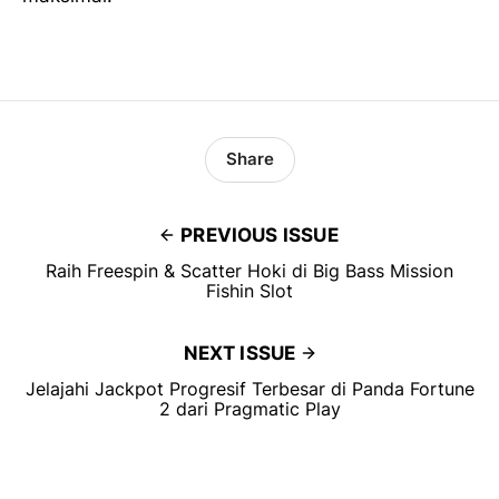
Share
PREVIOUS ISSUE
Raih Freespin & Scatter Hoki di Big Bass Mission
Fishin Slot
NEXT ISSUE
Jelajahi Jackpot Progresif Terbesar di Panda Fortune
2 dari Pragmatic Play