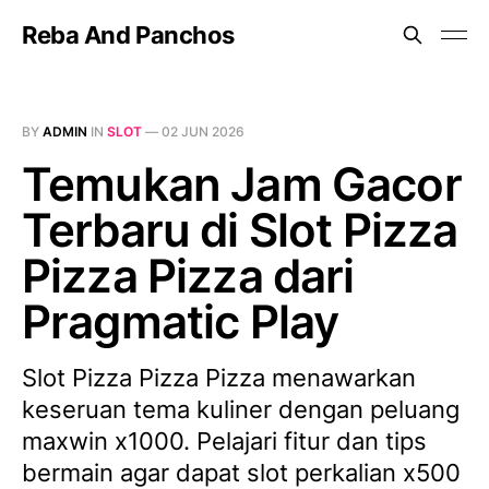
Reba And Panchos
BY
ADMIN
IN
SLOT
—
02 JUN 2026
Temukan Jam Gacor
Terbaru di Slot Pizza
Pizza Pizza dari
Pragmatic Play
Slot Pizza Pizza Pizza menawarkan
keseruan tema kuliner dengan peluang
maxwin x1000. Pelajari fitur dan tips
bermain agar dapat slot perkalian x500