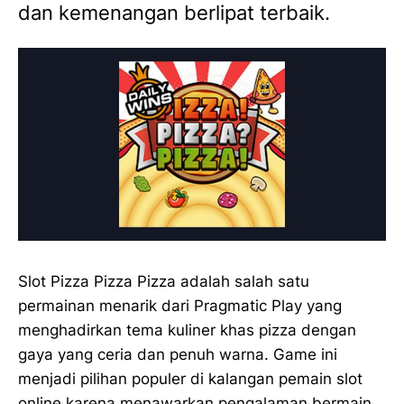
dan kemenangan berlipat terbaik.
Slot Pizza Pizza Pizza adalah salah satu
permainan menarik dari Pragmatic Play yang
menghadirkan tema kuliner khas pizza dengan
gaya yang ceria dan penuh warna. Game ini
menjadi pilihan populer di kalangan pemain slot
online karena menawarkan pengalaman bermain