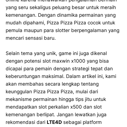
yang seru sekaligus peluang besar untuk meraih
kemenangan. Dengan dinamika permainan yang
mudah dipahami, Pizza Pizza Pizza cocok untuk
pemula maupun para slotter berpengalaman yang
mencari sensasi baru.
Selain tema yang unik, game ini juga dikenal
dengan potensi slot maxwin x1000 yang bisa
dicapai para pemain dengan strategi tepat dan
keberuntungan maksimal. Dalam artikel ini, kami
akan membahas secara lengkap tentang
keunggulan Pizza Pizza Pizza, mulai dari
mekanisme permainan hingga tips jitu untuk
mendapatkan slot perkalian x500 dan slot
kemenangan berlipat. Jangan lewatkan juga
rekomendasi dari
LTE4D
sebagai platform