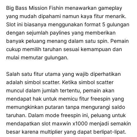
Big Bass Mission Fishin menawarkan gameplay
yang mudah dipahami namun kaya fitur menarik.
Slot ini biasanya menggunakan format 5 gulungan
dengan sejumlah paylines yang memberikan
banyak peluang menang dalam satu spin. Pemain
cukup memilih taruhan sesuai kemampuan dan
mulai memutar gulungan.
Salah satu fitur utama yang wajib diperhatikan
adalah simbol scatter. Ketika simbol scatter
muncul dalam jumlah tertentu, pemain akan
mendapat hak untuk memicu fitur freespin yang
memungkinkan putaran tanpa mengurangi saldo
taruhan. Dalam mode freespin ini, peluang untuk
mendapatkan slot maxwin x1000 menjadi semakin
besar karena multiplier yang dapat berlipat-lipat.