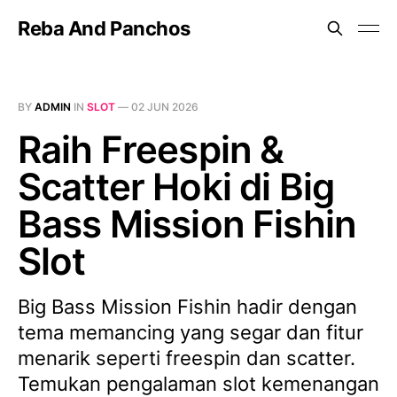
Reba And Panchos
BY
ADMIN
IN
SLOT
—
02 JUN 2026
Raih Freespin &
Scatter Hoki di Big
Bass Mission Fishin
Slot
Big Bass Mission Fishin hadir dengan
tema memancing yang segar dan fitur
menarik seperti freespin dan scatter.
Temukan pengalaman slot kemenangan