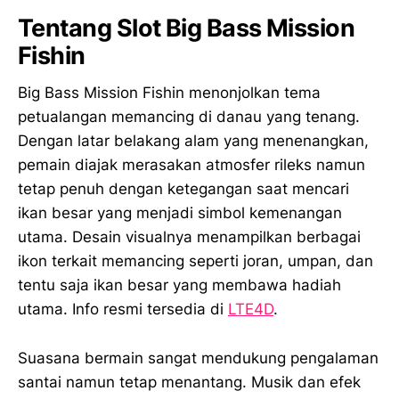
Tentang Slot Big Bass Mission
Fishin
Big Bass Mission Fishin menonjolkan tema
petualangan memancing di danau yang tenang.
Dengan latar belakang alam yang menenangkan,
pemain diajak merasakan atmosfer rileks namun
tetap penuh dengan ketegangan saat mencari
ikan besar yang menjadi simbol kemenangan
utama. Desain visualnya menampilkan berbagai
ikon terkait memancing seperti joran, umpan, dan
tentu saja ikan besar yang membawa hadiah
utama. Info resmi tersedia di
LTE4D
.
Suasana bermain sangat mendukung pengalaman
santai namun tetap menantang. Musik dan efek