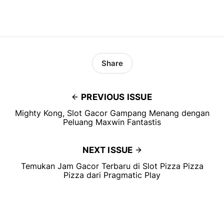
Share
PREVIOUS ISSUE
Mighty Kong, Slot Gacor Gampang Menang dengan
Peluang Maxwin Fantastis
NEXT ISSUE
Temukan Jam Gacor Terbaru di Slot Pizza Pizza
Pizza dari Pragmatic Play