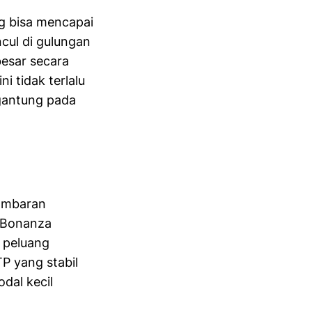
ng bisa mencapai
cul di gulungan
esar secara
i tidak terlalu
gantung pada
gambaran
s Bonanza
a peluang
 yang stabil
dal kecil