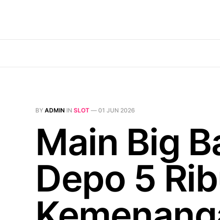
BY
ADMIN
IN
SLOT
—
01 JUN 2026
Main Big 
Depo 5 Rib
Kemenanga