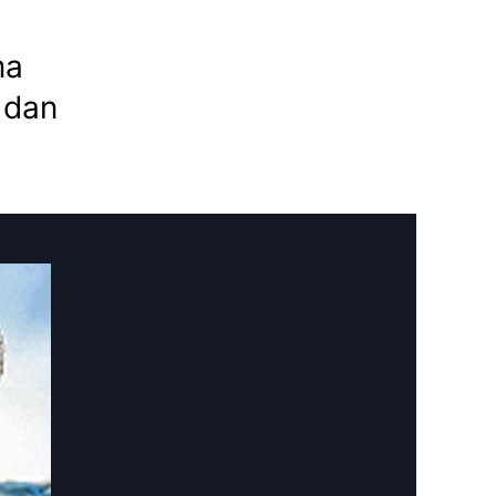
ma
 dan