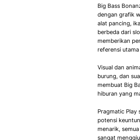
Big Bass Bonan
dengan grafik 
alat pancing, i
berbeda dari slo
memberikan pe
referensi utama 
Visual dan anim
burung, dan sua
membuat Big Bas
hiburan yang ma
Pragmatic Play
potensi keuntun
menarik, semua
sangat menggiurk