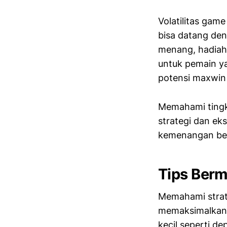
Volatilitas gam
bisa datang deng
menang, hadiahny
untuk pemain y
potensi maxwin
Memahami tingka
strategi dan ek
kemenangan bel
Tips Berm
Memahami strat
memaksimalkan 
kecil seperti de