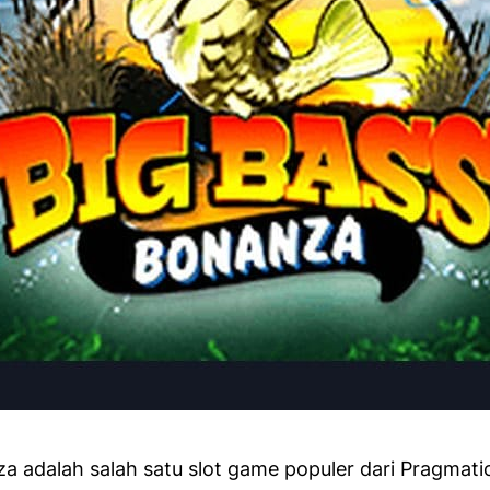
a adalah salah satu slot game populer dari Pragmati