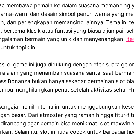
za membawa pemain ke dalam suasana memancing y
warna-warni dan desain simbol penuh warna yang me
kan, dan perlengkapan memancing lainnya. Tema ini t
t bertema klasik atau fantasi yang biasa dijumpai, s
ngalaman bermain yang unik dan menyenangkan.
lt
untuk topik ini.
asi di game ini juga didukung dengan efek suara gelo
ra alam yang menambah suasana santai saat bermain.
s Bonanza bukan hanya sekadar permainan slot bias
mpu menghilangkan penat setelah aktivitas sehari-h
 sengaja memilih tema ini untuk menggabungkan kes
gan besar. Dari atmosfer yang ramah hingga fitur-fit
 dirancang agar pemain bisa menikmati slot maxwin 
an. Selain itu, slot ini juga cocok untuk berbagai ti