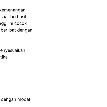
a, kemenangan
 saat berhasil
nggi ini cocok
berlipat dengan
menyesuaikan
tika
 dengan modal