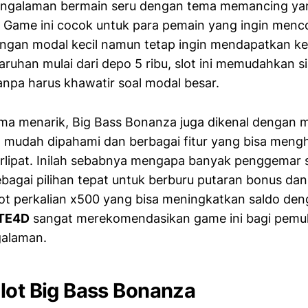
galaman bermain seru dengan tema memancing yan
Game ini cocok untuk para pemain yang ingin menc
ngan modal kecil namun tetap ingin mendapatkan 
aruhan mulai dari depo 5 ribu, slot ini memudahkan s
anpa harus khawatir soal modal besar.
ma menarik, Big Bass Bonanza juga dikenal dengan
mudah dipahami dan berbagai fitur yang bisa mengha
lipat. Inilah sebabnya mengapa banyak penggemar 
ebagai pilihan tepat untuk berburu putaran bonus dan 
slot perkalian x500 yang bisa meningkatkan saldo deng
TE4D
sangat merekomendasikan game ini bagi pemu
alaman.
lot Big Bass Bonanza