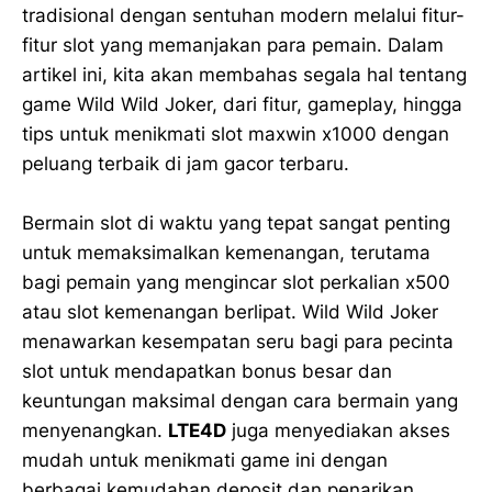
tradisional dengan sentuhan modern melalui fitur-
fitur slot yang memanjakan para pemain. Dalam
artikel ini, kita akan membahas segala hal tentang
game Wild Wild Joker, dari fitur, gameplay, hingga
tips untuk menikmati slot maxwin x1000 dengan
peluang terbaik di jam gacor terbaru.
Bermain slot di waktu yang tepat sangat penting
untuk memaksimalkan kemenangan, terutama
bagi pemain yang mengincar slot perkalian x500
atau slot kemenangan berlipat. Wild Wild Joker
menawarkan kesempatan seru bagi para pecinta
slot untuk mendapatkan bonus besar dan
keuntungan maksimal dengan cara bermain yang
menyenangkan.
LTE4D
juga menyediakan akses
mudah untuk menikmati game ini dengan
berbagai kemudahan deposit dan penarikan.