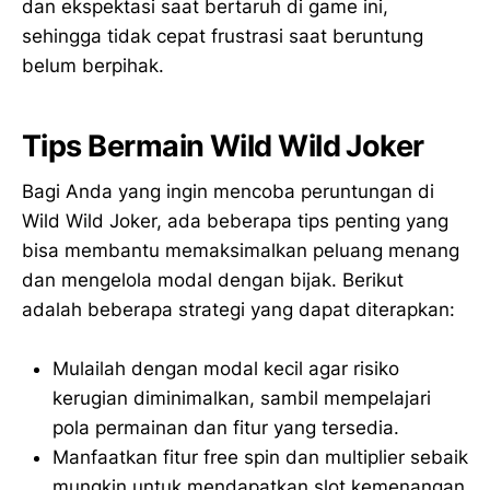
dan ekspektasi saat bertaruh di game ini,
sehingga tidak cepat frustrasi saat beruntung
belum berpihak.
Tips Bermain Wild Wild Joker
Bagi Anda yang ingin mencoba peruntungan di
Wild Wild Joker, ada beberapa tips penting yang
bisa membantu memaksimalkan peluang menang
dan mengelola modal dengan bijak. Berikut
adalah beberapa strategi yang dapat diterapkan:
Mulailah dengan modal kecil agar risiko
kerugian diminimalkan, sambil mempelajari
pola permainan dan fitur yang tersedia.
Manfaatkan fitur free spin dan multiplier sebaik
mungkin untuk mendapatkan slot kemenangan