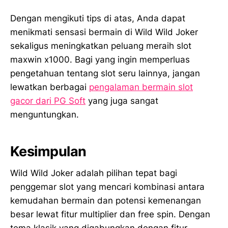
Dengan mengikuti tips di atas, Anda dapat
menikmati sensasi bermain di Wild Wild Joker
sekaligus meningkatkan peluang meraih slot
maxwin x1000. Bagi yang ingin memperluas
pengetahuan tentang slot seru lainnya, jangan
lewatkan berbagai
pengalaman bermain slot
gacor dari PG Soft
yang juga sangat
menguntungkan.
Kesimpulan
Wild Wild Joker adalah pilihan tepat bagi
penggemar slot yang mencari kombinasi antara
kemudahan bermain dan potensi kemenangan
besar lewat fitur multiplier dan free spin. Dengan
tema klasik yang digabungkan dengan fitur