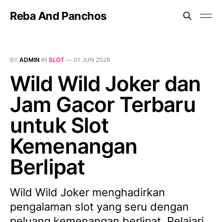
Reba And Panchos
BY
ADMIN
IN
SLOT
—
01 JUN 2026
Wild Wild Joker dan
Jam Gacor Terbaru
untuk Slot
Kemenangan
Berlipat
Wild Wild Joker menghadirkan
pengalaman slot yang seru dengan
peluang kemenangan berlipat. Pelajari